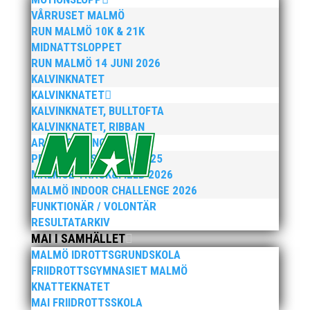
VÅRRUSET MALMÖ
RUN MALMÖ 10K & 21K
MIDNATTSLOPPET
RUN MALMÖ 14 JUNI 2026
KALVINKNATET
HEM
FRIIDROTT 7-17 ÅR
KALVINKNATET
FRIIDROTT +
TÄVLINGAR
FÖRETAG
KALVINKNATET, BULLTOFTA
KALVINKNATET, RIBBAN
ARENATÄVLINGAR
PEPPARKAKSSPELEN 2025
MALMOE TRACK&FIELD 2026
MALMÖ INDOOR CHALLENGE 2026
FUNKTIONÄR / VOLONTÄR
RESULTATARKIV
MAI I SAMHÄLLET
MALMÖ IDROTTSGRUNDSKOLA
FRIIDROTTSGYMNASIET MALMÖ
KNATTEKNATET
MAI FRIIDROTTSSKOLA