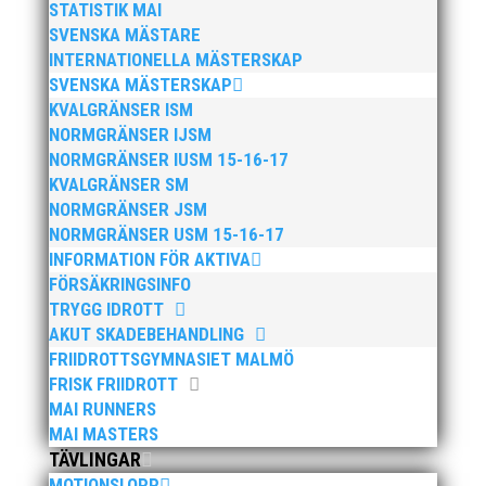
STATISTIK MAI
Facebook
SVENSKA MÄSTARE
Instagram
INTERNATIONELLA MÄSTERSKAP
SVENSKA MÄSTERSKAP
KVALGRÄNSER ISM
Integritetspolicy
NORMGRÄNSER IJSM
Dataskyddspolicy
NORMGRÄNSER IUSM 15-16-17
KVALGRÄNSER SM
NORMGRÄNSER JSM
NORMGRÄNSER USM 15-16-17
INFORMATION FÖR AKTIVA
"Sveriges ledande friidrottsklubb med stark
FÖRSÄKRINGSINFO
lokal närvaro"
TRYGG IDROTT
AKUT SKADEBEHANDLING
FRIIDROTTSGYMNASIET MALMÖ
FRISK FRIIDROTT
Webbplatsen är producerad och drivs
MAI RUNNERS
av:
MAI MASTERS
TÄVLINGAR
MOTIONSLOPP