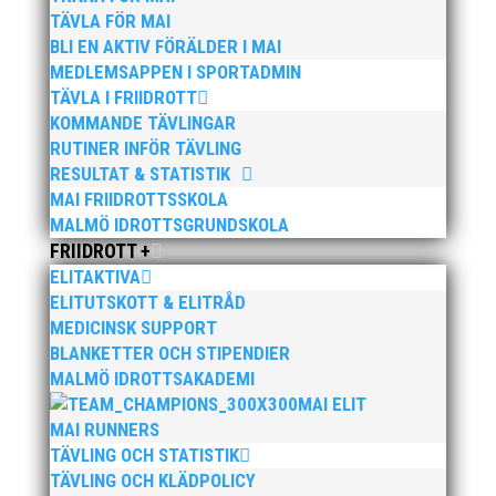
TÄVLA FÖR MAI
BLI EN AKTIV FÖRÄLDER I MAI
MEDLEMSAPPEN I SPORTADMIN
TÄVLA I FRIIDROTT
KOMMANDE TÄVLINGAR
Engagemang • Kompetens • Gemenskap
RUTINER INFÖR TÄVLING
RESULTAT & STATISTIK
MAI FRIIDROTTSSKOLA
ADRESS:
MALMÖ IDROTTSGRUNDSKOLA
Eric Perssons väg 53
FRIIDROTT +
217 62 Malmö
ELITAKTIVA
ELITUTSKOTT & ELITRÅD
TELEFON:
MEDICINSK SUPPORT
BLANKETTER OCH STIPENDIER
040-86 900
MALMÖ IDROTTSAKADEMI
MAI ELIT
MAI RUNNERS
TÄVLING OCH STATISTIK
TÄVLING OCH KLÄDPOLICY
FÖLJ OSS PÅ: