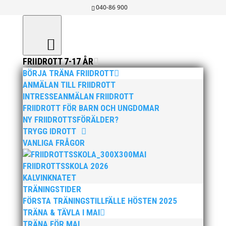
040-86 900
FRIIDROTT 7-17 ÅR
BÖRJA TRÄNA FRIIDROTT
ANMÄLAN TILL FRIIDROTT
INTRESSEANMÄLAN FRIIDROTT
FRIIDROTT FÖR BARN OCH UNGDOMAR
LADDA NER
NY FRIIDROTTSFÖRÄLDER?
TRYGG IDROTT
>>
Ladda ner träningstider Våren 2026
VANLIGA FRÅGOR
MAI
FRIIDROTTSSKOLA 2026
KALVINKNATET
TRÄNINGSTIDER
FÖRSTA TRÄNINGSTILLFÄLLE HÖSTEN 2025
TRÄNA & TÄVLA I MAI
TRÄNA FÖR MAI